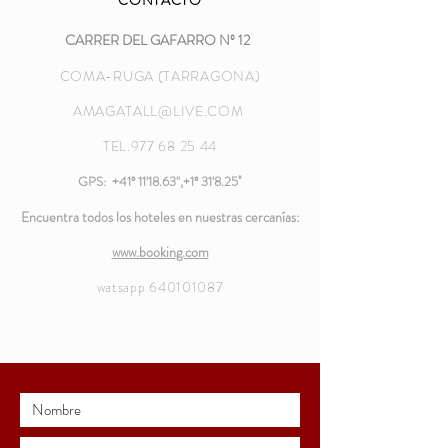
CONTACTO
CARRER DEL GAFARRO Nº 12
COMA-RUGA (TARRAGONA)
AMAGATALL@LIVE.COM
TEL.977 68 25 44
GPS: +41º 11'18.63",+1º 31'8.25
"
Encuentra todos los hoteles en nuestras cercanías:
www.booking.com
watsapp
640101087